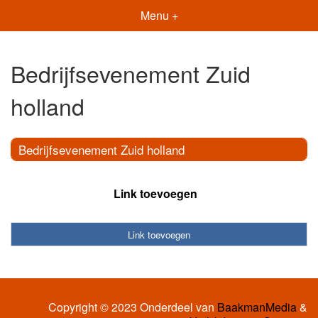
Menu +
Bedrijfsevenement Zuid
holland
Bedrijfsevenement Zuid holland
Link toevoegen
Link toevoegen
Copyright © 2023 Onderdeel van
BaakmanMedia
&