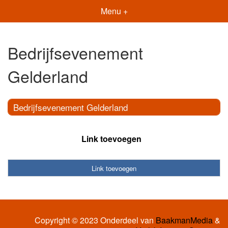
Menu +
Bedrijfsevenement
Gelderland
Bedrijfsevenement Gelderland
Link toevoegen
Link toevoegen
Copyright © 2023 Onderdeel van
BaakmanMedia
&