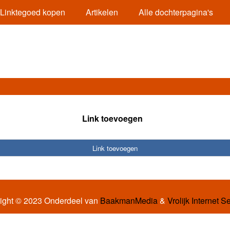
Linktegoed kopen
Artikelen
Alle dochterpagina's
Link toevoegen
Link toevoegen
ight © 2023 Onderdeel van
BaakmanMedia
&
Vrolijk Internet S